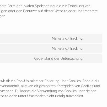
dere Form der lokalen Speicherung, die zur Erstellung von
igen oder den Benutzer auf dieser Website oder über mehrere
gen.
Marketing/Tracking
Consent
to
Marketing/Tracking
service
Consent
google-
to
Gegenstand der Untersuchung
fonts
service
Consent
google-
to
maps
service
sonstiges
ir dir ein Pop-Up mit einer Erklärung über Cookies. Sobald du
Einverständnis, alle von dir gewählten Kategorien von Cookies und
verwenden. Du kannst die Verwendung von Cookies über deinen
bsite dann unter Umständen nicht richtig funktioniert.